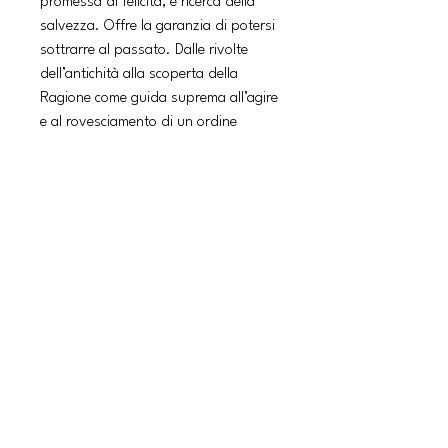
promessa di felicità, è ricerca della
salvezza. Offre la garanzia di potersi
sottrarre al passato. Dalle rivolte
dell’antichità alla scoperta della
Ragione come guida suprema all’agire
e al rovesciamento di un ordine
precostituito; dalla rivoluzione
francese al perentorio imporsi del
marxismo, e poi naturalmente
all’Ottobre sovietico e al più grande
rivoluzionario di ogni tempo, Lenin,
Pagani ricostruisce la complessa e
avventurosa storia dell’idea che ha
fondato la Modernità. Senza mai
temere di scorgerne l’ambiguità
velenosa: l’ambizione di migliorare la
vita dell’uomo, purtroppo, può
produrre il suo contrario. Il racconto
filosofico di queste pagine riabilita la