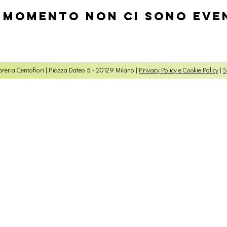
 momento non ci sono eve
reria Centofiori | Piazza Dateo 5 - 20129 Milano |
Privacy Policy e Cookie Policy
|
S