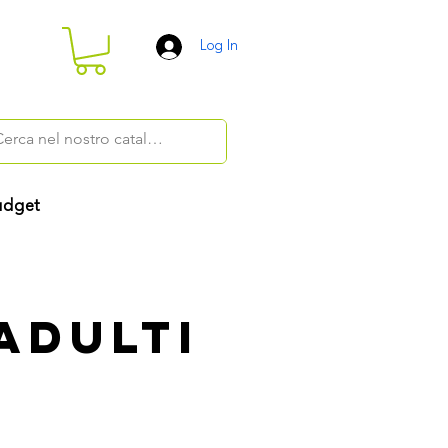
Log In
dget
adulti