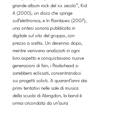
grande album rock del xx secolo”, Kid
A (2000), un disco che spinge
sull’elettronica, e In Rainbows (2007),
una sintesi sonora pubblicata in
digitale sul sito del gruppo, con
prezzo a scelta. Un decennio dopo,
mentre venivano analizzati in ogni
loro aspetto e conquistavano nuove
generazioni di fan, i Radiohead si
sarebbero eclissati, concentrandosi
sui progetti solisti. A quarant’anni dai
primi tentativi nelle sale di musica
della scuola di Abingdon, la band è
ormai circondata da un’aura
mitologica e schiere di adepti, ma non
cessa di essere “un disturbo,
un’anomalia che rischia di incantarci”.
Restano aspetti ancora poco