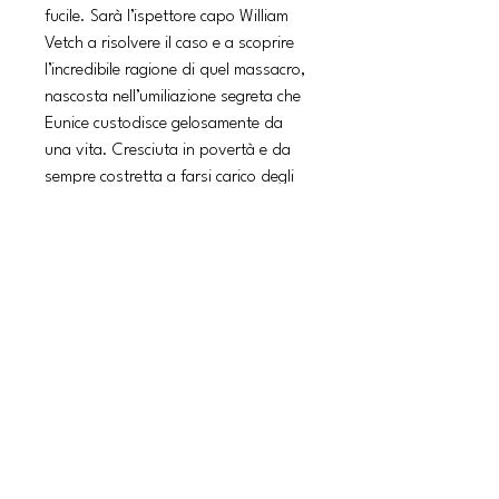
fucile. Sarà l’ispettore capo William
Vetch a risolvere il caso e a scoprire
l’incredibile ragione di quel massacro,
nascosta nell’umiliazione segreta che
Eunice custodisce gelosamente da
una vita. Cresciuta in povertà e da
sempre costretta a farsi carico degli
altri, non ha mai imparato a leggere
né a scrivere, ed è disposta a tutto
pur di difendere quel suo mondo
privato, un dedalo in cui ogni svolta
minaccia costantemente di
smascherarla, di renderla lo zimbello
di tutti. Ruth Rendell, grande maestra
del giallo e del thriller psicologico,
firma con La morte non sa leggere il
suo capolavoro, che ha ispirato anche
il film di Claude Chabrol Il buio nella
mente (1995) con Sandrine Bonnaire e