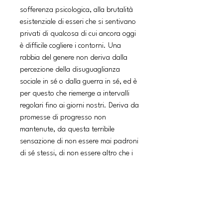
sofferenza psicologica, alla brutalità
esistenziale di esseri che si sentivano
privati di qualcosa di cui ancora oggi
è difficile cogliere i contorni. Una
rabbia del genere non deriva dalla
percezione della disuguaglianza
sociale in sé o dalla guerra in sé, ed è
per questo che riemerge a intervalli
regolari fino ai giorni nostri. Deriva da
promesse di progresso non
mantenute, da questa terribile
sensazione di non essere mai padroni
di sé stessi, di non essere altro che i
depositari di esistenze vaghe e
fluttuanti, senza alcun interesse, vite
che non contano, a forza di sentir
ripetere che contano. Questa
dissonanza ci ha uccisi mille volte, in