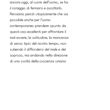
ancora oggi, al cuore dell’uomo, se ha
il coraggio di fermarsi e ascoltarlo.
Pensiamo perciò utopicamente che sia
possibile anche per l’uomo
contemporaneo prendere spunto da
questi casi eccellenti per affrontare il
mal-essere, la solitudine, la mancanza
di senso tipici del nostro tempo, non
subendo il diffondersi del male e del
sopruso, ma andando nella direzione
di una svolta della coscienza umana
che oggi appare improbabile, ma non
impossibile, rispetto allo spirito
dominante del tempo.
L’immaginazione umana ha oggi un
compito arduo ma necessario:
resistere creativamente al male e al
sogno tecnologico di perfezione e
onnipotenza. Ma questa prospettiva