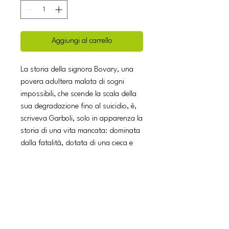
Aggiungi al carrello
La storia della signora Bovary, una
povera adultera malata di sogni
impossibili, che scende la scala della
sua degradazione fino al suicidio, è,
scriveva Garboli, solo in apparenza la
storia di una vita mancata: dominata
dalla fatalità, dotata di una cieca e
meccanica articolazione, Emma
Bovary è piuttosto il ritratto statico,
marmoreo, della mancanza della vita.
L'introduzione di questa edizione è a
cura dello psicanalista Roberto
Speziale Bagliacca che concentra la