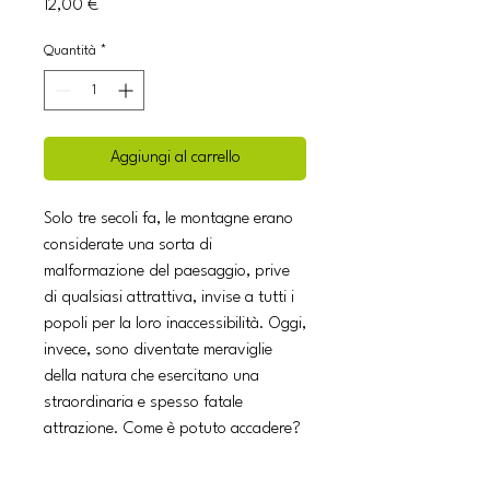
Prezzo
12,00 €
Quantità
*
Aggiungi al carrello
Solo tre secoli fa, le montagne erano
considerate una sorta di
malformazione del paesaggio, prive
di qualsiasi attrattiva, invise a tutti i
popoli per la loro inaccessibilità. Oggi,
invece, sono diventate meraviglie
della natura che esercitano una
straordinaria e spesso fatale
attrazione. Come è potuto accadere?
Con questo libro, Robert Macfarlane
ripercorre la storia dell'incontro fra gli