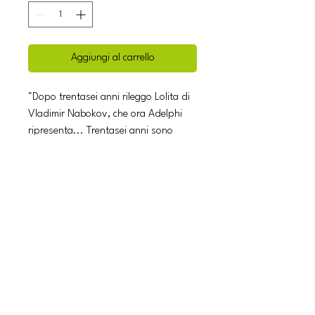
Aggiungi al carrello
"Dopo trentasei anni rileggo Lolita di
Vladimir Nabokov, che ora Adelphi
ripresenta... Trentasei anni sono
moltissimi per un libro. Ma Lolita ha,
come allora, un'abbagliante
grandezza. Che respiro. Che forza
romanzesca. Che potere verbale. Che
scintillante alterigia. Che gioco
sovrano. Come accade sempre ai
grandi libri, Lolita si è spostato nel
mio ricordo. Non mi ero accorto che
possedesse una così straordinaria
suggestione mitica". (Pietro Citati)