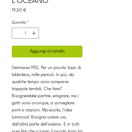
L'OCEANO
Prezzo
19,50 €
Quantità
*
Aggiungi al carrello
Germania 1912. Per un piccolo topo di
biblioteca, mille pericoli. In più, da
qualche tempo sono comparse
trappole terribili. Che fare?
Bisognerebbe partire, emigrare, ma i
gatti sono ovunque, a sorvegliare
porti e stazioni. Ma eccola, l'idea
luminosa! Bisogna volare via,
dall'altra parte dell'oceano. E in tutti
quei libri che a lungo il piccolo topo ha