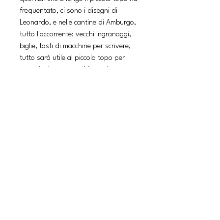
frequentato, ci sono i disegni di
Leonardo, e nelle cantine di Amburgo,
tutto l'occorrente: vecchi ingranaggi,
biglie, tasti di macchine per scrivere,
tutto sarà utile al piccolo topo per
costruire la sua macchina volante.
Ben due i tentativi falliti
clamorosamente. Ma di arrendersi
non se ne parla neppure. Altri studi,
nuovi perfezionamenti, ed ecco che il
piccolo topo coraggioso, sfuggendo
alle civette che controllano anche i
cieli, riuscirà finalmente ad arrivare a
New York, dove lo aspettano tutti i
suoi amici. Non solo. La sua impresa
è già leggenda, e corre sui muri della
città. E un bambino resta incantato a
guardare uno dei tanti manifesti sul