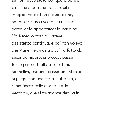
se non fosse stato per quelle parole
birichine e qualche trascurabile
intoppo nelle attività quotidiane,
sarebbe rimasta volentieri nel suo
accogliente appartamento parigino.
Ma è meglio cosí: qui riceve
assistenza continua, e poi non voleva
che Marie, l'ex vicina a cui ha fatto da
seconda madre, si preoccupasse
tanto per lei. E allora biscottini,
sonnellini, uscitine, passettini: Michka
si piega, con una certa riluttanza, al
ritmo fiacco delle giornate «da
vecchia», alle stravaganze degli altri
«resistenti», ai sogni infestati dalla
temibile direttrice. Confinata nella sua
stanzetta asettica, sempre piú fragile
e indifesa, a Michka non resta che
consolarsi con le visite di Marie e le