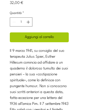
Prezzo
32,00 €
Quantità
*
Aggiungi al carrello
Il 9 marzo 1941, su consiglio del suo
terapeuta Julius Spier, Esther
Hillesum comincia ad affidare a un
quaderno il doloroso tumulto dei suoi
pensieri – la sua «costipazione
spirituale», come la definisce con
pungente humour. Non si conoscono
suoi scritti anteriori a questa data,
fatta eccezione per una lettera del
1936 all’amica Pim. Il 7 settembre 1943
Etty salirà con i genitori e il fratello