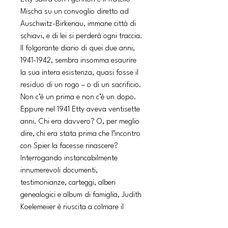
Mischa su un convoglio diretto ad
Auschwitz-Birkenau, immane città di
schiavi, e di lei si perderà ogni traccia.
Il folgorante diario di quei due anni,
1941-1942, sembra insomma esaurire
la sua intera esistenza, quasi fosse il
residuo di un rogo – o di un sacrificio.
Non c’è un prima e non c’è un dopo.
Eppure nel 1941 Etty aveva ventisette
anni. Chi era davvero? O, per meglio
dire, chi era stata prima che l’incontro
con Spier la facesse rinascere?
Interrogando instancabilmente
innumerevoli documenti,
testimonianze, carteggi, alberi
genealogici e album di famiglia, Judith
Koelemeijer è riuscita a colmare il
vuoto che circonda il Diario, a dargli