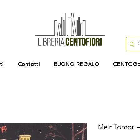
ti
Contatti
BUONO REGALO
CENTOGa
Meir Tamar –