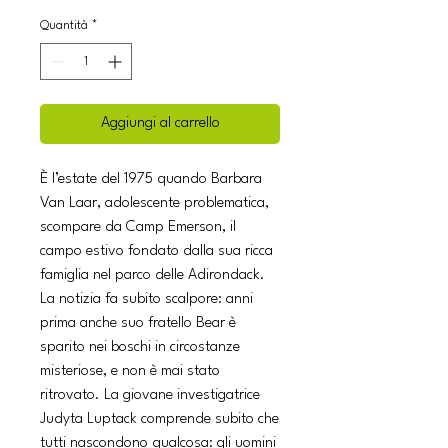
Quantità
*
Aggiungi al carrello
È l’estate del 1975 quando Barbara
Van Laar, adolescente problematica,
scompare da Camp Emerson, il
campo estivo fondato dalla sua ricca
famiglia nel parco delle Adirondack.
La notizia fa subito scalpore: anni
prima anche suo fratello Bear è
sparito nei boschi in circostanze
misteriose, e non è mai stato
ritrovato. La giovane investigatrice
Judyta Luptack comprende subito che
tutti nascondono qualcosa: gli uomini