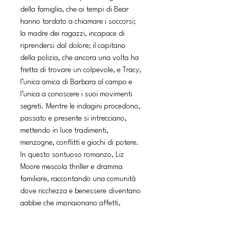
della famiglia, che ai tempi di Bear
hanno tardato a chiamare i soccorsi;
la madre dei ragazzi, incapace di
riprendersi dal dolore; il capitano
della polizia, che ancora una volta ha
fretta di trovare un colpevole, e Tracy,
l’unica amica di Barbara al campo e
l’unica a conoscere i suoi movimenti
segreti. Mentre le indagini procedono,
passato e presente si intrecciano,
mettendo in luce tradimenti,
menzogne, conflitti e giochi di potere.
In questo sontuoso romanzo, Liz
Moore mescola thriller e dramma
familiare, raccontando una comunità
dove ricchezza e benessere diventano
gabbie che imprigionano affetti,
desideri e ambizioni. Con uno stile