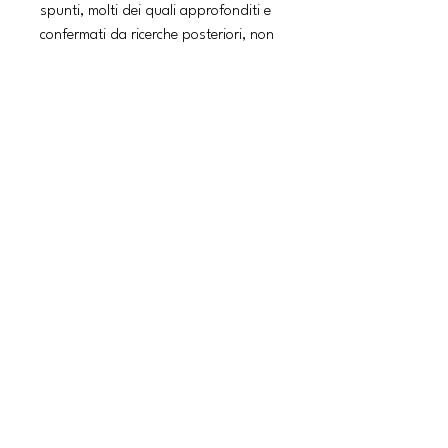
spunti, molti dei quali approfonditi e
confermati da ricerche posteriori, non
è semplicemente l’espressione
dell’amicizia di un grande critico nei
confronti di un grande artista del
passato, ma si trasforma
nell’insegnamento di come accostarsi
alle opere d’arte: guardarle da vicino,
trarre deduzioni solo da quanto
emerge da una lettura precisa
dell’opera e dei documenti a essa
connessi, rifiutare ogni preconcetto e
fare tesoro di un sempre più
profondo e ampio bagaglio personale
di conoscenze storiche e scientifiche.
Una grande lezione di metodo. (Dalla
postfazione di Sandrina Bandera)
Editore: SE