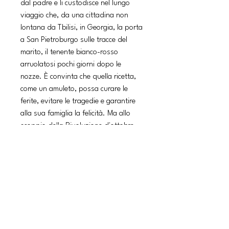
dal padre e li custodisce nel lungo
viaggio che, da una cittadina non
lontana da Tbilisi, in Georgia, la porta
a San Pietroburgo sulle tracce del
marito, il tenente bianco-rosso
arruolatosi pochi giorni dopo le
nozze. È convinta che quella ricetta,
come un amuleto, possa curare le
ferite, evitare le tragedie e garantire
alla sua famiglia la felicità. Ma allo
scoppio della Rivoluzione d'ottobre,
quando il destino della stirpe degli
Jashi cambierà per sempre, capirà che
si sbagliava. Tra passioni e violenze,
incontri, fughe e ritorni, sei
generazioni e sette donne – da
Stasia, nata nel 1900, a Brilka, che
vedrà la luce nel 1993 – attraversano
l'Europa, da est a ovest, fino all'inizio