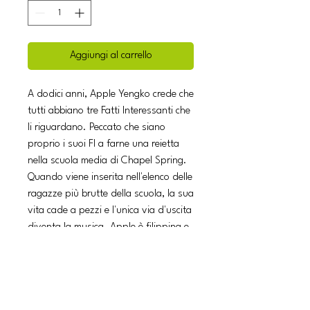
Aggiungi al carrello
A dodici anni, Apple Yengko crede che
tutti abbiano tre Fatti Interessanti che
li riguardano. Peccato che siano
proprio i suoi FI a farne una reietta
nella scuola media di Chapel Spring.
Quando viene inserita nell'elenco delle
ragazze più brutte della scuola, la sua
vita cade a pezzi e l'unica via d'uscita
diventa la musica. Apple è filippina e
fare i conti con le proprie origini non è
semplice. Le sembra che sua madre
viva su un altro pianeta: non vuole
sentir parlare di comprarle una