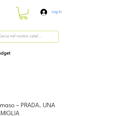
Log In
dget
mmaso – PRADA. UNA
AMIGLIA