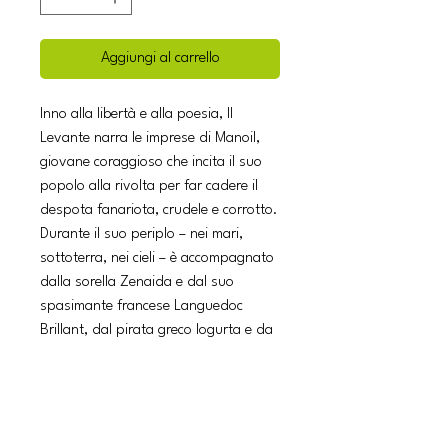
Aggiungi al carrello
Inno alla libertà e alla poesia, Il
Levante narra le imprese di Manoil,
giovane coraggioso che incita il suo
popolo alla rivolta per far cadere il
despota fanariota, crudele e corrotto.
Durante il suo periplo – nei mari,
sottoterra, nei cieli – è accompagnato
dalla sorella Zenaida e dal suo
spasimante francese Languedoc
Brillant, dal pirata greco Iogurta e da
suo figlio Zotalis, e infine dall’erudito
Leonidas, detto l’Antropofago, e dalla
sua consorte Zoe. Epopea piena di
vita, suddivisa in dodici canti e