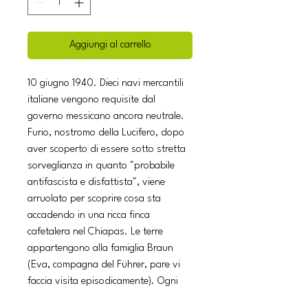
Aggiungi al carrello
10 giugno 1940. Dieci navi mercantili
italiane vengono requisite dal
governo messicano ancora neutrale.
Furio, nostromo della Lucifero, dopo
aver scoperto di essere sotto stretta
sorveglianza in quanto "probabile
antifascista e disfattista", viene
arruolato per scoprire cosa sta
accadendo in una ricca finca
cafetalera nel Chiapas. Le terre
appartengono alla famiglia Braun
(Eva, compagna del Führer, pare vi
faccia visita episodicamente). Ogni
mossa è a rischio. Da una parte, la