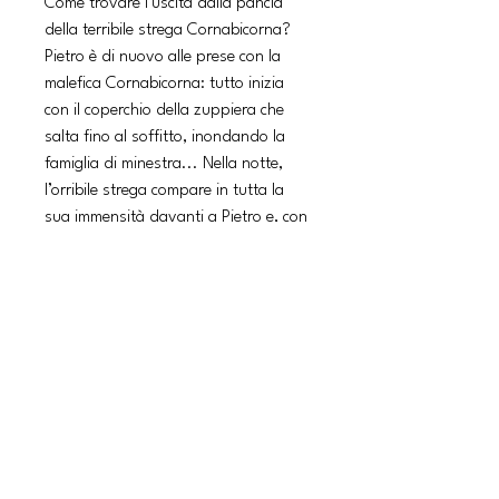
Come trovare l’uscita dalla pancia
della terribile strega Cornabicorna?
Pietro è di nuovo alle prese con la
malefica Cornabicorna: tutto inizia
con il coperchio della zuppiera che
salta fino al soffitto, inondando la
famiglia di minestra... Nella notte,
l’orribile strega compare in tutta la
sua immensità davanti a Pietro e, con
la sua lunghissima lingua, lo ingoia in
un boccone insieme ai suoi pupazzi!
«benvenuto nel mio pancione, naso
da cinghialone. Non è carina la tua
nuova stanzina?» dice la strega a
Pietro con voce cavernosa. Non resta
che trovare un modo per uscire dalla
sua pancia sani e salvi... E gli
stratagemmi saranno esilaranti. Età
di lettura: da 5 anni.