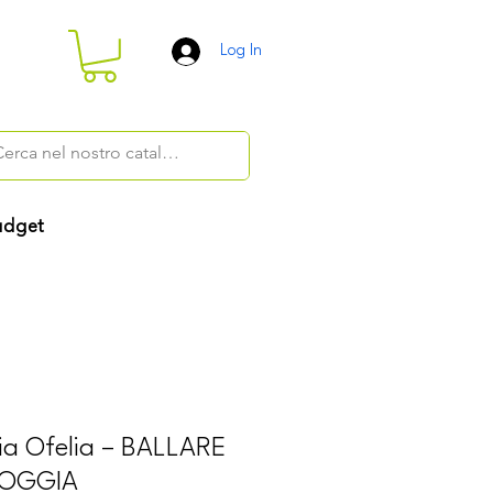
Log In
dget
ia Ofelia – BALLARE
IOGGIA