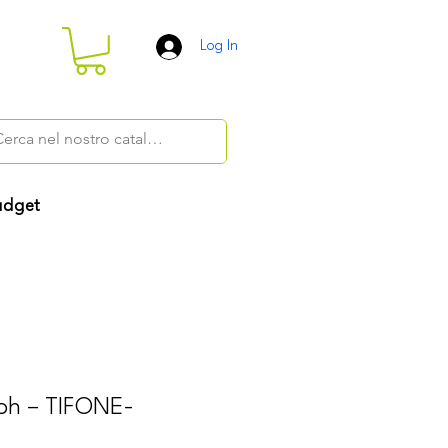
Log In
dget
ph – TIFONE-