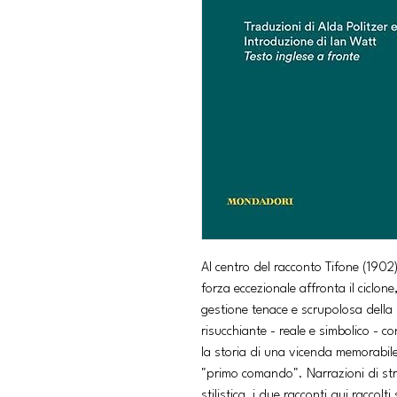
Al centro del racconto Tifone (1902
forza eccezionale affronta il ciclon
gestione tenace e scrupolosa della 
risucchiante - reale e simbolico - c
la storia di una vicenda memorabile
"primo comando". Narrazioni di str
stilistica, i due racconti qui raccol