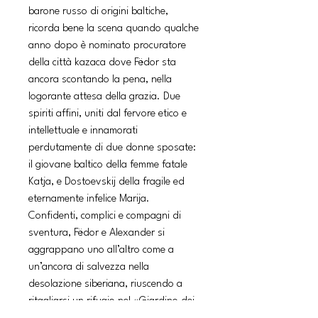
barone russo di origini baltiche,
ricorda bene la scena quando qualche
anno dopo è nominato procuratore
della città kazaca dove Fëdor sta
ancora scontando la pena, nella
logorante attesa della grazia. Due
spiriti affini, uniti dal fervore etico e
intellettuale e innamorati
perdutamente di due donne sposate:
il giovane baltico della femme fatale
Katja, e Dostoevskij della fragile ed
eternamente infelice Marija.
Confidenti, complici e compagni di
sventura, Fëdor e Alexander si
aggrappano uno all’altro come a
un’ancora di salvezza nella
desolazione siberiana, riuscendo a
ritagliarsi un rifugio nel «Giardino dei